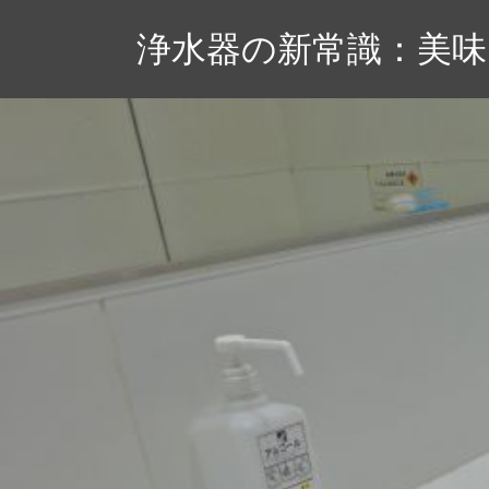
コ
浄水器の新常識：美
ン
テ
ン
ツ
へ
ス
キ
ッ
プ